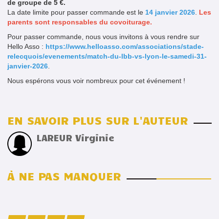
de groupe de 5 €.
La date limite pour passer commande est le
14 janvier 2026
.
Les
parents sont responsables du covoiturage.
Pour passer commande, nous vous invitons à vous rendre sur
Hello Asso :
https://www.helloasso.com/associations/stade-
relecquois/evenements/match-du-lbb-vs-lyon-le-samedi-31-
janvier-2026
.
Nous espérons vous voir nombreux pour cet événement !
EN SAVOIR PLUS SUR L'AUTEUR
LAREUR Virginie
À NE PAS MANQUER
INSCRIPTIONS TOURNOI MINI BASKET
LA NUIT DE LA SAINT-PATRICK - BESOIN DE
STAGES DE PAQUES 2026
BENEVOLES - 28/03/2026